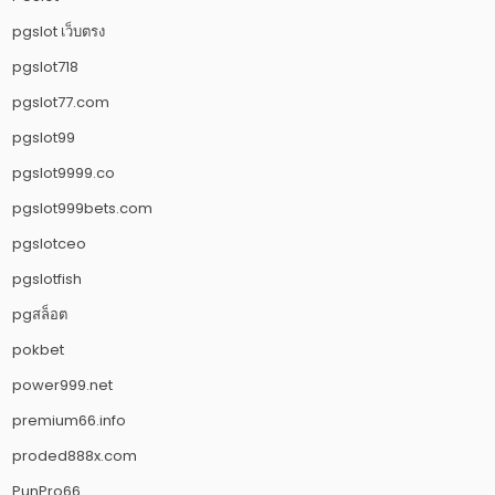
pgslot เว็บตรง
pgslot718
pgslot77.com
pgslot99
pgslot9999.co
pgslot999bets.com
pgslotceo
pgslotfish
pgสล็อต
pokbet
power999.net
premium66.info
proded888x.com
PunPro66