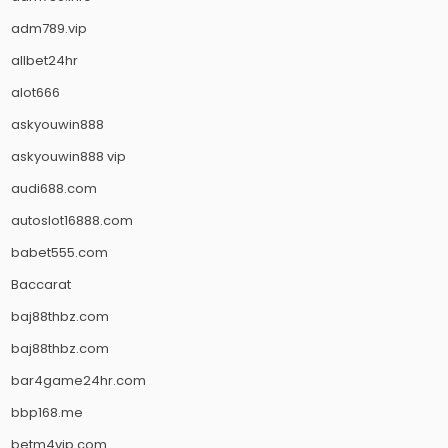
adm789.vip
allbet24hr
alot666
askyouwin888
askyouwin888 vip
audi688.com
autoslot16888.com
babet555.com
Baccarat
baj88thbz.com
baj88thbz.com
bar4game24hr.com
bbp168.me
betm4vip.com