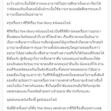
อะไร แม้กระนั้นก็มีตำรวจและอาจารย์ในสถานศึกษาเป็นพวก เรียกได้
ว่าพัคยอนจินเป็นคนมั่งมีแม้กระนั้นใช้ความรวยแบบผิดศีลธรรมและก็
ความเป็นคนเป็นอย่างมาก
สรุปเรื่องราวซีรีส์เรื่อง The Glory หนังออนไลน์
ซีรีส์เรื่อง The Glory หนังออนไลน์ เป็นซีรีส์ที่ถ่ายทอดเรื่องราวออกมา
ตั้งแต่ตอนวัยมัธยมแล้วก็เวลาที่โตแล้วค่ะ เรื่องที่น่ายกยอเป็นอันมาก
เป็นการเลือกดาราเนื่องจากเลือกผู้แสดงได้ถูกจริตแล้วก็ตรงคาแร็กเตอร์
มากมายๆทั้งยังดารารุ่นเยาว์รวมทั้งนักแสดงรุ่นใหญ่ถ่ายทอดเรื่องราว
ออกมาได้อย่างเดิมเป๊ะๆซึ่งสามารถสร้างความตรึงใจให้กับคนที่รับชมได้
ดีเยี่ยมจ้ะ ผู้เขียนถูกใจการเลือกดาราที่มาเล่นบทมุนป่าดงอึนและก็พัค
ยอนจินตอนวัยรุ่นมากมายๆคนที่สวมบทมุนป่าอึนเป็น น้องจองจีโซ ส่วน
คนที่รับบทพัคยอนจินเป็นคุ้นชินเยอึน ทั้งสองถ่ายทอดออกมาได้อย่าง
ยอดเยี่ยมในฐานะดารานำ ในซีรีส์ทั้งคู่ผู้รับบทเป็นซงฮเยคโยรวมทั้งคิมจี
ยอนที่อายุน้อยกว่า นอกเหนือจากความแตกต่างเรื่องอายุแล้วอย่างอื่นก็
แทบไม่มีอะไรต่างกันเลยคะ ซึ่งในจุดนี้จำต้องขอปรบมือให้กับกลุ่มจัด
แต่งทรงผมและก็เมคอัพด้วยเพราะทำออกมาดีมากจริงๆนะคะ
จุดเด่นของหนังเรื่องนี้ ดูหนังออนไลน์
ข้อดีอีกหนึ่งอย่างก็คือ The Glory แตกต่างจากซีรีส์เรื่องอื่นๆเพราะเหตุ