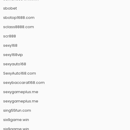
sbobet
sbotop1688.com
sclass8888.com
scr888
sexy168
sexy168vip
sexyauto168
SexyAuto168.com
sexybaccarat168.com
sexygameplus.me
sexygameplus.me
sing55fun.com
six9game.win
six9game.win