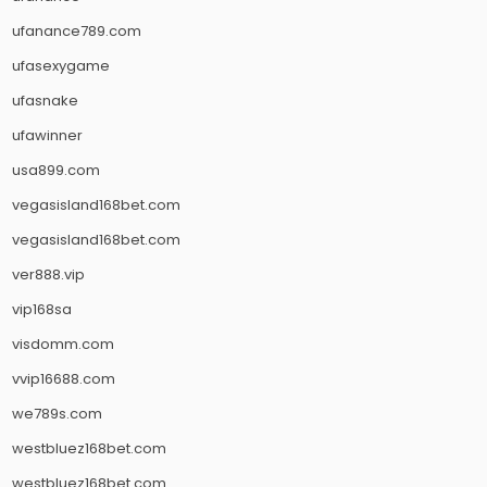
ufanance789.com
ufasexygame
ufasnake
ufawinner
usa899.com
vegasisland168bet.com
vegasisland168bet.com
ver888.vip
vip168sa
visdomm.com
vvip16688.com
we789s.com
westbluez168bet.com
westbluez168bet.com