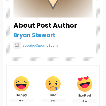
About Post Author
Bryan Stewart
seoaba01@gmail.com
Happy
Sad
Excited
0
%
0
%
0
%