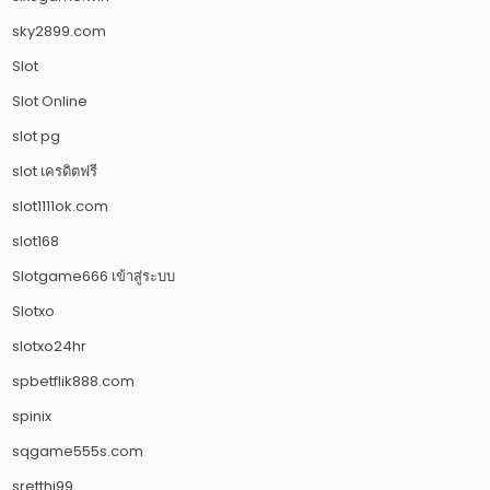
sky2899.com
Slot
Slot Online
slot pg
slot เครดิตฟรี
slot1111ok.com
slot168
Slotgame666 เข้าสู่ระบบ
Slotxo
slotxo24hr
spbetflik888.com
spinix
sqgame555s.com
sretthi99