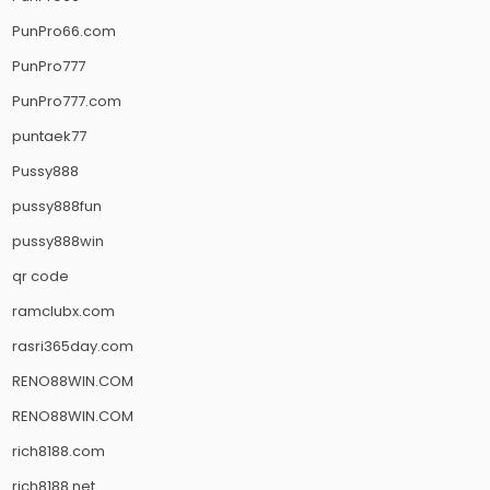
PunPro66.com
PunPro777
PunPro777.com
puntaek77
Pussy888
pussy888fun
pussy888win
qr code
ramclubx.com
rasri365day.com
RENO88WIN.COM
RENO88WIN.COM
rich8188.com
rich8188.net