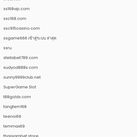
ss168vip.com
ssc168.com
ssc915casino.com
ssgame666 เข้าสู่ระบบ ล่าสุด
ssru
stellabet789.com
sudyod888s.com
sunny9999club.net
SuperGame Slot
t88golds.com
tangtem168
teenoi69
temmax69
thaisiambet.store