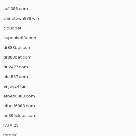
cc11388.com
chinatown888.win
cloudbet
cupcake88x.com
dr888bet.com
dr888bet.com
du2477.com
ek4567.com
enjoy24.fun
etbet16888.com
etbet16888.com
eu369clubs.com
FAFA123
faro168