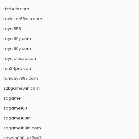
rizzbetx.com
rockstar66win.com
royal558
royal99y.com
royal99y.com
royaleluxee.com
run24pro.com
runway789s.com
s2kgamewin.com
sagame
sagame168
sagame168th
sagame168th.com
sawan888 เครดิตฟรี