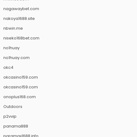
nagawaybet.com
nakoya1688.site
nbwin.me
niseko168bet.com
no1huay
no1huay.com
okc4
okcasino159.com
okcasino159.com
onoplus168.com
Outdoors
p2vvip
panama888
paramax1688.info