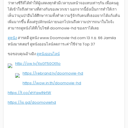
ว่าทางซีรีส์ได้ทำให้ผู้แสดงทุกตัวมีเวลาบนหน้าจอแทบเท่าๆกัน เพื่อคนดู
ได้เข้าใจถึงท่าทางที่ต่างกันของพวกเขา นอกจากนี้ยังเป็นการทำให้เรา
เห็นว่ามุนป่าอึนได้ศึกษารวมทั้งทำความรู้จักกับคนที่เธออยากได้แก้แค้น
เพิ่มมากขึ้น ตั้งแต่รูปลักษณ์ภายนอกไปจนถึงความปรารถนาในใจจ้ะ
สามารถดูหนังได้ที่เว็บไซต์ doomovie-hd ของเราได้เลย
ดูหนัง
สารคดี ดูหนัง www.Doomovie-hd.com 13 ก.ย. 66 Jamila
หนังมาสเตอร์ ดูหนังออนไลน์ลดภาระค่าใช้จ่าย Top 37
ขอขอบคุณอ้างอิง
ดูหนังออนไลน์
http://ow.ly/XsGT50Ot11o
https://rebrand.ly/doomovie-hd
https://wow.in.th/doomovie-hd
https://t.co/xhYawINrtW
https://is.gd/doomoviehd