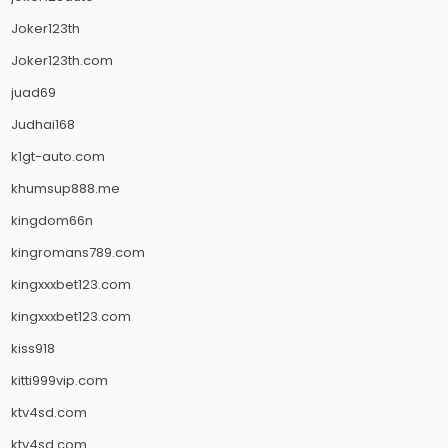
Joker123th
Joker123th.com
juad69
Judhai168
k1gt-auto.com
khumsup888.me
kingdom66n
kingromans789.com
kingxxxbet123.com
kingxxxbet123.com
kiss918
kitti999vip.com
ktv4sd.com
ktv4sd.com