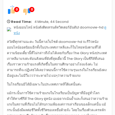
0
0
Read Time:
4 Minute, 44 Second
หนังออนไลน์ หนังดังติดเทรนด์ทวิตเตอร์อันดับ1 doomovie-hd
ดู
หนัง
สวัสดีทุกท่านนะคะ วันนี้ทางเว็บไซต์ doomovie-hd จะรีวิวหนัง
ออนไลน์ยอดนิยมอีกทั้งในประเทศเกาหลีและก็ในไทยหนังตามที่ได้
ความนิยมเดี๋ยวนี้ที่ไม่กล่าวถึงไม่ได้เลยกับเรื่อง The Glory หนังประเทศ
เกาหลีมาแรงสะท้อนสังคมที่ดังที่สุดเดี๋ยวนี้ The Glory เป็นซีรีส์ที่เสนอ
เรื่องราวความร้ายแรงที่เกิดขึ้นในสถานศึกษาอย่างโจ่งแจ้งค่ะ ไม่
สามารถที่จะปฏิเสธได้เลยว่าตอนนี้การใช้ความรุนแรงในโรงเรียนยังคง
มีอยู่และไม่มีวี่แววว่าจะหายไป แน่ๆว่าความร้ายแรง
ในโรงเรียนมิได้มีเฉพาะในประเทศเกาหลีใต้แค่นั้นค่ะ
แม้กระนั้นการใช้ความร้ายแรงในโรงเรียนเป็นปัญหาที่มีอยู่ทั่วโลก
ทำให้ทางซีรีส์ The Glory ดูหนัง เองอยากเน้นย้ำและก็เสนอว่าความร้าย
แรงในสถานที่เรียนไม่ได้รบกวนเพียงแค่การเล่าเรียนของเด็กแค่นั้น แม้
กระนั้นยังมีผลต่อชีวิตทั้งชีวิตของเหยื่อด้วยจ้ะ โดยในเรื่องตัวละครหลัก