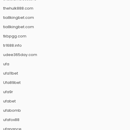
thehulk888.com
tia8kingbet.com
tia8kingbet.com
tkbpgg.com
tr1688.info
udee365day.com
ufa
ufa11bet
Ufa89bet
ufa9r
ufabet
ufabomb
ufafox88
ufanance