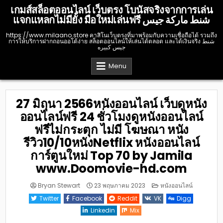
Skip
เกมส์สล็อตออนไลน์ เว็บตรง โบนัสจริงจากการเล่น
to
แจกแหลกไม่มียั้ง มือใหม่เล่นฟรี شنط ماركة جيس
content
https://www.milaano.store คาสิโนเว็บตรงที่มาพร้อมกับความเชื่อถือได้ รวมถึง
การให้บริการฝากถอนออโต้ง่าย สล็อตออนไลน์ให้เล่นได้ตลอด และได้เงินจริง شنط
جيس كبيره
Menu
27 มิถุนา 2566หนังออนไลน์ เว็บดูหนัง
ออนไลน์ฟรี 24 ชั่วโมงดูหนังออนไลน์
ฟรีไม่กระตุก ไม่มี โฆษณา หนัง
รีวิว10/10หนังNetflix หนังออนไลน์
การ์ตูนใหม่ Top 70 by Jamila
www.Doomovie-hd.com
Posted
Bryan Stewart
23 พฤษภาคม 2023
หนังออนไลน์
in
Twitter
Facebook
Reddit
VK
Digg
Linkedin
Mix