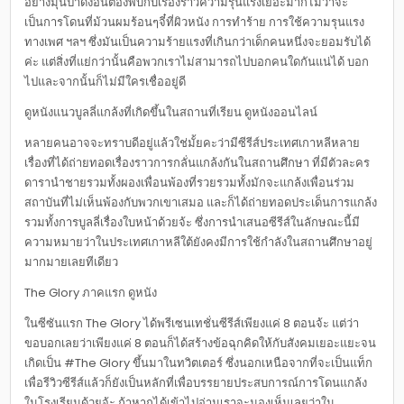
อย่างมุนป่าดงอึนต้องพบกับเรื่องราวความรุนแรงเยอะมากไม่ว่าจะ
เป็นการโดนที่ม้วนผมร้อนๆจี๋ที่ผิวหนัง การทำร้าย การใช้ความรุนแรง
ทางเพศ ฯลฯ ซึ่งมันเป็นความร้ายแรงที่เกินกว่าเด็กคนหนึ่งจะยอมรับได้
ค่ะ แต่สิ่งที่แย่กว่านั้นคือพวกเราไม่สามารถไปบอกคนใดกันแน่ได้ บอก
ไปและจากนั้นก็ไม่มีใครเชื่ออยู่ดี
ดูหนังแนวบูลลี่แกล้งที่เกิดขึ้นในสถานที่เรียน ดูหนังออนไลน์
หลายคนอาจจะทราบดีอยู่แล้วใช่มั้ยคะว่ามีซีรีส์ประเทศเกาหลีหลาย
เรื่องที่ได้ถ่ายทอดเรื่องราวการกลั่นแกล้งกันในสถานศึกษา ที่มีตัวละคร
ดารานำชายรวมทั้งผองเพื่อนพ้องที่รวยรวมทั้งมักจะแกล้งเพื่อนร่วม
สถาบันที่ไม่เห็นพ้องกับพวกเขาเสมอ และก็ได้ถ่ายทอดประเด็นการแกล้ง
รวมทั้งการบูลลี่เรื่องใบหน้าด้วยจ้ะ ซึ่งการนำเสนอซีรีส์ในลักษณะนี้มี
ความหมายว่าในประเทศเกาหลีใต้ยังคงมีการใช้กำลังในสถานศึกษาอยู่
มากมายเลยทีเดียว
The Glory ภาคแรก ดูหนัง
ในซีซันแรก The Glory ได้พรีเซนเทชั่นซีรีส์เพียงแค่ 8 ตอนจ้ะ แต่ว่า
ขอบอกเลยว่าเพียงแค่ 8 ตอนก็ได้สร้างข้อฉุกคิดให้กับสังคมเยอะแยะจน
เกิดเป็น #The Glory ขึ้นมาในทวิตเตอร์ ซึ่งนอกเหนือจากที่จะเป็นแท็ก
เพื่อรีวิวซีรีส์แล้วก็ยังเป็นหลักที่เพื่อบรรยายประสบการณ์การโดนแกล้ง
ในโรงเรียนด้วยจ้ะ ถ้าหากได้เข้าไปอ่านเราจะมองเห็นเลยว่าใน