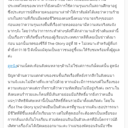
ประเทศไทยของพวกเราก็ยังคนมีการใช้ความรุนแรงในสถานศึกษาอยู่
ซึ่งประสบการณ์ที่หลายคนออกมาเล่าทำให้เราสัมผัสได้เลยว่าความร้าย
แรงในสถานที่เรียนมีผลต่อชีวิตของคนหนึ่งคนมากมายจริงๆขอบอก
ก่อนเลยว่าความรุนแรงพื้นที่เรื่องถ่ายทอดออกมามีความสมจริงสมจัง
มากๆจ้ะ โดยว่ากันว่าการกระทำต่างๆดังที่ได้กล่าวมาแล้วข้างต้นเหล่านี้
เป็นเรื่องราวที่เกิดขึ้นจริงของผู้เรียนประเทศเกาหลีที่เคยเป็นข่าวดังมา
ก่อน นอกนั้นเรตของซีรีส์ The Glory อยู่ที่ 18 + ไม่เหมาะสำหรับผู้ที่แก่
ต่ำยิ่งกว่า 18 ปี ดังนั้นแม้คุณเป็นเยาวชนอยู่ชี้แนะให้รับชมพร้อมทั้งผู้ดูแล
ค่ะ
ดูหนัง
ผ่านเน็ตสะท้อนสังคมหลายๆด้านไม่ใช่แค่การแก้เผ็ดแค่นั้น ดูหนัง
ปัญหาด้านความแตกต่างของชนชั้นเกิดเรื่องที่หยั่งรากลึกในสังคมมา
นานจ้ะและไม่มีทางที่จะหายไปด้วย หากแม้จะมีการรณรงค์ในเรื่องของ
ความเสมอภาคแต่เราก็ทราบดีว่าความทัดเทียมไม่มีอยู่จริงค่ะ เพราะใน
สังคมคนร่ำรวยและก็คนที่มีเส้นสายย่อมมีอภิสิทธิ์มากยิ่งกว่าคนอื่น
แน่ๆว่าสิทธิพิเศษเหล่านี้เป็นอภิสิทธิ์ที่คนรวยมีมาตั้งแต่เกิดค่ะ โดยใน
เรื่อง The Glory มุนป่าดงอึนเป็นตัวละครที่ฐานะยากแค้น เธอปรารถนา
มีชีวิตที่ดีขึ้นเลยตั้งใจเรียนมาก แต่ในที่สุดเธอก็จะต้องตกเป็นเหยื่อของ
การกลั่นแกล้งในโรงเรียน ส่วนพัคยอนจินเป็นตัวละครที่มีแบ็คกราวน์ดี
เลิศทางเรื่องไม่ได้เปิดเผยออกมานะคะว่าแม่ของพัคยอนจินมีอาชีพ