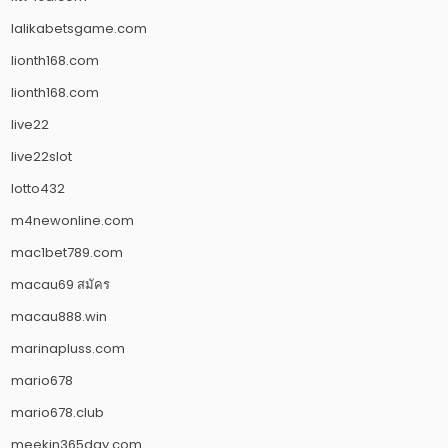
lalikabetsgame.com
lionth168.com
lionth168.com
live22
live22slot
lotto432
m4newonline.com
mac1bet789.com
macau69 สมัคร
macau888.win
marinapluss.com
mario678
mario678.club
meekin365day.com