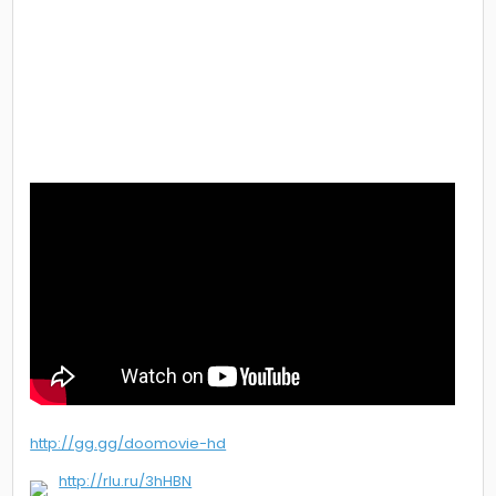
http://gg.gg/doomovie-hd
http://rlu.ru/3hHBN