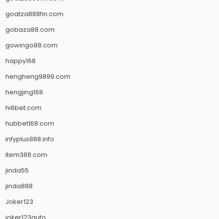
goatza888fin.com
gobaza88.com
gowingo88.com
happy168
hengheng9899.com
hengjing168
hi6bet.com
hubbet168.com
infyplus888.info
item388.com
jinda55
jinda888
Joker123
joker123auto