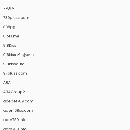
77UFA
789pluss.com
888pg
8lots.me
918Kiss
918kiss เข้าสู่ระบบ
918kissauto
9kpluss.com
ABA
ABAGroup2
acebet789.com
aden168ss.com
adm789.info
adm789.info