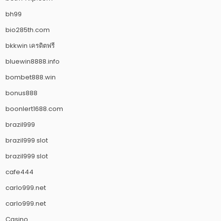
bh99
bio285th.com
bkkwin เครดิตฟรี
bluewin8888.info
bombet888.win
bonus888
boonlert1688.com
brazil999
brazil999 slot
brazil999 slot
cafe444
carlo999.net
carlo999.net
Casino